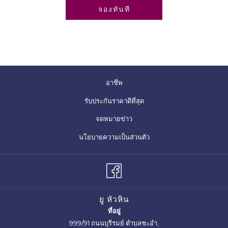
เปิดในแท็บใหม่
จองทันที
เปิด
อาชีพ
ใน
รับประกันราคาดีที่สุด
แท็บ
จดหมายข่าว
ใหม่
เปิด
นโยบายความเป็นส่วนตัว
ใน
แท็บ
ใหม่
ยู หัวหิน
ที่อยู่
999/91 ถนนบุรีรมย์ ตำบลชะอำ,