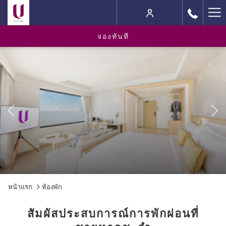
Ha
M
จองทันที
Previous
Slideshow
Clicking
หน้าแรก
ห้องพัก
control
on
buttons
the
สัมผัสประสบการณ์การพักผ่อนที่
following