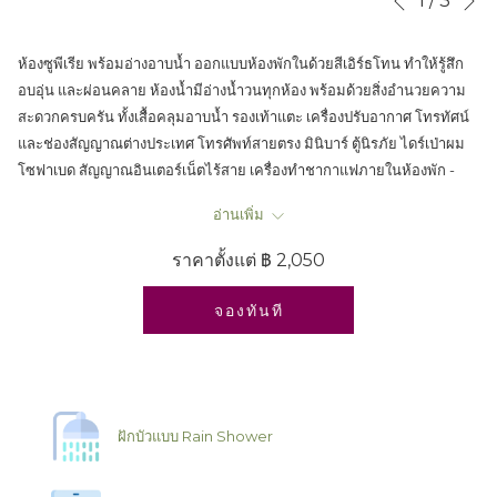
1
/
3
Previous
control
on
buttons
the
ห้องซูพีเรีย พร้อมอ่างอาบน้ำ ออกแบบห้องพักในด้วยสีเอิร์ธโทน ทำให้รู้สึก
following
อบอุ่น และผ่อนคลาย ห้องน้ำมีอ่างน้ำวนทุกห้อง พร้อมด้วยสิ่งอำนวยความ
links
สะดวกครบครัน ทั้งเสื้อคลุมอาบน้ำ รองเท้าแตะ เครื่องปรับอากาศ โทรทัศน์
will
และช่องสัญญาณต่างประเทศ โทรศัพท์สายตรง มินิบาร์ ตู้นิรภัย ไดร์เป่าผม
update
โซฟาเบด สัญญาณอินเตอร์เน็ตไร้สาย เครื่องทำชากาแฟภายในห้องพัก -
the
เด็กอายุต่ำกว่า 12 ปี เข้าพักพร้อมผู้ปกครองได้ 1 คน โดยไม่มีค่าใช้จ่ายเพิ่ม
content
อ่านเพิ่ม
เติม (เด็กนอนแชร์เตียงกับผู้ปกครอง)
above
ราคาตั้งแต่
฿ 2,050
จองทันที
ฝักบัวแบบ Rain Shower