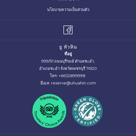
เปิด
นโยบายความเป็นส่วนตัว
ใน
แท็บ
ใหม่
ยู หัวหิน
ที่อยู่
999/91 ถนนบุรีรมย์ ตำบลชะอำ,
อำเภอชะอำ จังหวัดเพชรบุรี 76120
โทร:
+6632899998
อีเมล:
reserve@uhuahin.com