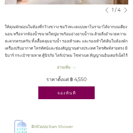
N
Slideshow
Clicking
1
/
4
Previous
control
on
buttons
the
ให้คุณพักผ่อนในห้องที่กว้างขวาง ชมวิวทะเลแบบพาโนรามาได้จากบนเตียง
following
นอน หรือจากห้องน้ำขนาดใหญ่มาพร้อมอ่างอาบน้ำวน ด้วยสิ่งอำนวยความ
links
สะดวกครบครัน ทั้งเสื้อคลุมอาบน้ำ รองเท้าแตะ และรองเท้าใส่เดินในห้องพัก
will
เครื่องปรับอากาศ โทรทัศน์และช่องสัญญาณต่างประเทศ โทรศัพท์สายตรง มิ
update
นิบาร์ กระเป๋าชายหาด ตู้นิรภัย ไดร์เป่าผม โซฟาเบด สัญญาณอินเตอร์เน็ตไร้
the
สาย เครื่องทำชากาแฟ
content
อ่านเพิ่ม
พักผ่อนอย่างเต็มที่กับการแช่น้ำอุ่นๆในอ่างอาบน้ำวนสุดหรู ด้วยเกลืออาบน้ำ
above
และบาธบอมบ์สุดพรีเมียม เมียม พร้อมรับฟรีเครื่องดื่มต้อนรับเย็นชื่นใจ
ราคาตั้งแต่
฿ 4,550
พิเศษ! รับส่วนลด 20% สำหรับอาหารและเครื่องดื่ม และ 10% สำหรับเครื่อง
ดื่มแอลกอฮอล์ตลอดการเข้าพัก
จองทันที
- เด็กอายุต่ำกว่า 12 ปี เข้าพักพร้อมผู้ปกครองได้ 1 คน โดยไม่มีค่าใช้จ่ายเพิ่ม
เติม (เด็กนอนแชร์เตียงกับผู้ปกครอง)
ฝักบัวแบบ Rain Shower