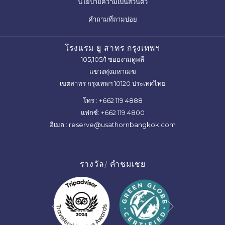
เปิด
นโยบายความเป็นส่วนตัว
แถบ
คำถามที่ถามบ่อย
ใหม่
โรงแรม ยู สาทร กรุงเทพฯ
105,105/1 ซอยงามดูพลี
แขวงทุ่งมหาเมฆ
เขตสาทร กรุงเทพฯ 10120 ประเทศไทย
โทร :
+662 119 4888
แฟกซ์:
+662 119 4800
อีเมล :
reserve@usathornbangkok.com
รางวัล/ คำชมเชย
ต่อไป
ก่อนหน้า