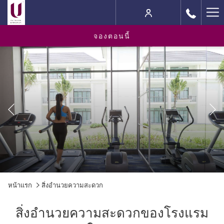
Ha
M
จองตอนนี้
ต
ก่อนหน้า
Slideshow
Clicking
หน้าแรก
สิ่งอำนวยความสะดวก
control
on
buttons
the
สิ่งอำนวยความสะดวกของโรงแรม
following