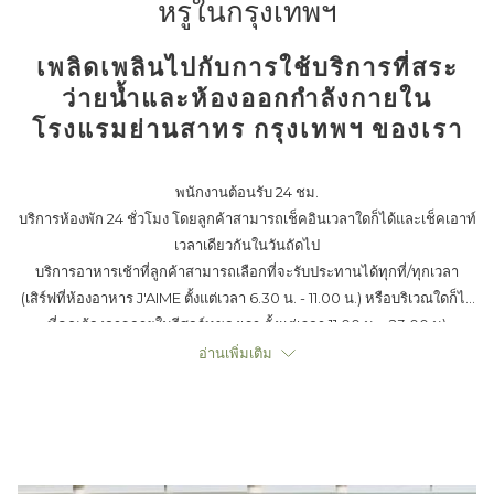
หรูในกรุงเทพฯ
links
will
เพลิดเพลินไปกับการใช้บริการที่สระ
update
the
ว่ายน้ำและห้องออกกำลังกายใน
content
โรงแรมย่านสาทร กรุงเทพฯ ของเรา
above
พนักงานต้อนรับ 24 ชม.
บริการห้องพัก 24 ชั่วโมง โดยลูกค้าสามารถเช็คอินเวลาใดก็ได้และเช็คเอาท์
เวลาเดียวกันในวันถัดไป
บริการอาหารเช้าที่ลูกค้าสามารถเลือกที่จะรับประทานได้ทุกที่/ทุกเวลา
(เสิร์ฟที่ห้องอาหาร J'AIME ตั้งแต่เวลา 6.30 น. - 11.00 น.) หรือบริเวณใดก็ได้
ที่คุณต้องการภายในรีสอร์ทของเรา ตั้งแต่เวลา 11.00 น. - 23.00 น)
ห้องสมุด
อ่านเพิ่มเติม
บริการรูมเซอร์วิส Ur Dining
บริการจักรยานให้ยืมฟรี
อินเตอร์เน็ตความเร็วสูงแบบไร้สาย (Wi-Fi) ครอบคลุมทุกพื้นที่ในรีสอร์ท
บริการทำความสะอาดห้องพักทุกวัน
บริการซักอบรีด