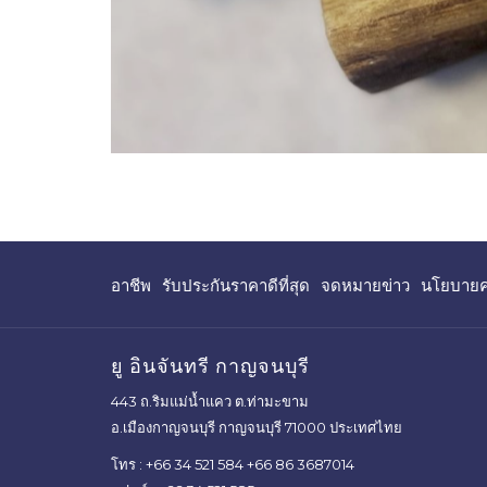
เปิด
เปิด
อาชีพ
รับประกันราคาดีที่สุด
จดหมายข่าว
นโยบายคว
ใน
ใน
แท็บ
แท็บ
ใหม่
ใหม่
ยู อินจันทรี กาญจนบุรี
443 ถ.ริมแม่น้ำแคว ต.ท่ามะขาม
อ.เมืองกาญจนบุรี กาญจนบุรี 71000 ประเทศไทย
โทร :
+66 34 521 584
+66 86 3687014