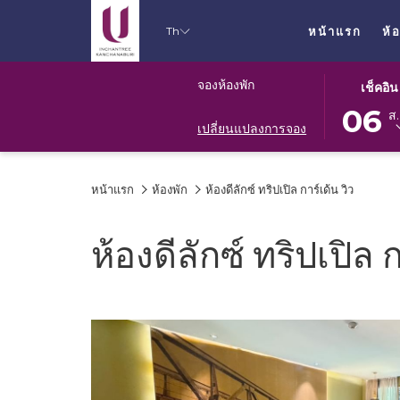
Th
หน้าแรก
ห้
ปุ่ม
วัน
จองห้องพัก
เช็คอิน
นี้
เช็ค
06
ส.
จะ
อิน
เปลี่ยนแปลงการจอง
เปิด
ที่
ปฏิทิน
เลือก
หน้าแรก
ห้องพัก
ห้องดีลักซ์ ทริปเปิล การ์เด้น วิว
เพื่อ
คือ
ใช้
6.
เลือก
สิงหาคม
ห้องดีลักซ์ ทริปเปิล ก
วัน
2026.
ที่
เช็ค
อิน