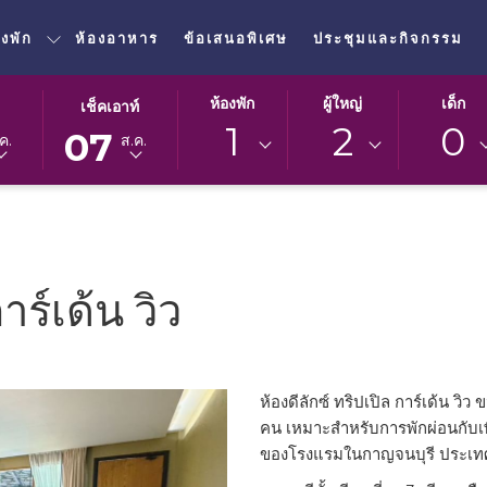
องพัก
ห้องอาหาร
ข้อเสนอพิเศษ
ประชุมและกิจกรรม
ปุ่ม
วัน
ห้องพัก
ผู้ใหญ่
เด็ก
เช็คเอาท์
นี้
เช็ค
1
2
0
07
ค.
ส.ค.
จะ
เอา
เปิด
ท์
ปฏิทิน
ที่
เพื่อ
เลือก
ใช้
คือ
เลือก
7.
าร์เด้น วิว
วัน
สิงหาคม
ที่
2026.
เช็ค
เอา
ห้องดีลักซ์ ทริปเปิล การ์เด้น ว
ท์
คน เหมาะสำหรับการพักผ่อนกับเพ
ของโรงแรมในกาญจนบุรี ประเ