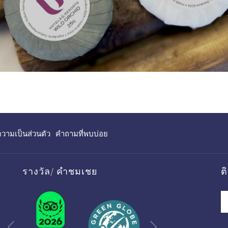
เปิด
ามเป็นส่วนตัว
คำถามที่พบบ่อย
ใน
แท็บ
ใหม่
รางวัล/ คำชมเชย
ต
Next