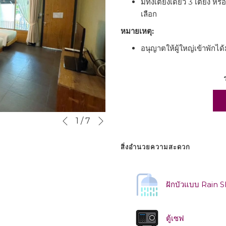
มีทั้งเตียงเดี่ยว 3 เตียง หร
เลือก
หมายเหตุ:
อนุญาตให้ผู้ใหญ่เข้าพักไ
Next
Slideshow
Clicking
1
/
7
Previous
control
on
buttons
the
สิ่งอำนวยความสะดวก
following
links
will
ฝักบัวแบบ Rain 
update
the
content
ตู้เซฟ