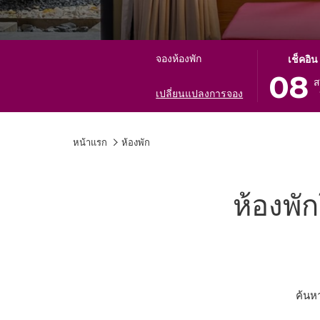
ปุ่ม
วัน
จองห้องพัก
เช็คอิน
นี้
เช็ค
08
ส
จะ
อิน
เปลี่ยนแปลงการจอง
เปิด
ที่
ปฏิทิน
เลือก
หน้าแรก
ห้องพัก
เพื่อ
คือ
ใช้
8.
เลือก
สิงหาคม
วัน
2026.
ห้องพั
ที่
เช็ค
อิน
ค้นห