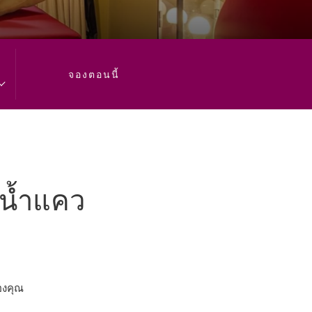
will
update
the
content
จองตอนนี้
above
่น้ำแคว
องคุณ