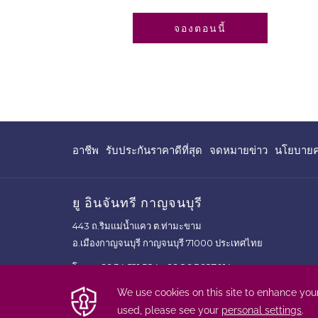
เปิดในแท็บใหม่
จองตอนนี้
เปิด
เปิด
อาชีพ
รับประกันราคาดีที่สุด
จดหมายข่าว
นโยบายคว
ใน
ใน
แท็บ
แท็บ
ใหม่
ใหม่
ยู อินจันทรี กาญจนบุรี
443 ถ.ริมแม่น้ำแคว ต.ท่ามะขาม
อ.เมืองกาญจนบุรี กาญจนบุรี 71000 ประเทศไทย
โทร :
+66 34 521 584
+66 86 3687014
แฟกซ์ :
+66 34 521 585
อีเมล :
reserve@ukanchanaburi.com
การใช้งานเว็บไซต์ของเราถือว่า คุณยินยอมที่จะใช้คุกกี้ของเรา