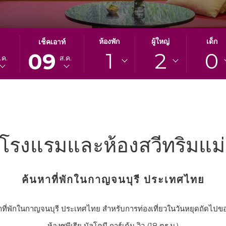
ปุ่ม
วัน
ห้องพัก
ผู้ใหญ่
เด็ก
เช็คเอาท์
1
2
0
นี้
เช็ค
09
.ค.
ส.ค.
จะ
เอา
เปิด
ท์
ปฏิทิน
ที่
เพื่อ
เลือก
ใช้
คือ
เลือก
9.
วัน
สิงหาคม
กโรงแรมและห้องสวีทริมแม
ที่
2026.
เช็ค
เอา
ค้นหาที่พักในกาญจนบุรี ประเทศไทย
ท์
าที่พักในกาญจนบุรี ประเทศไทย สำหรับการท่องเที่ยวในวันหยุดถัดไปข
ห้องซูพีเรีย บัลโคนี การ์เด้น วิว (18 ตร.ม.)