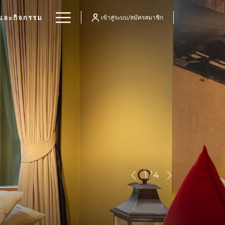
Hamburger
และกิจกรรม
เข้าสู่ระบบ/สมัครสมาชิก
Menu
Next
Slideshow
Clicking
1
/
4
Previous
control
on
buttons
the
following
links