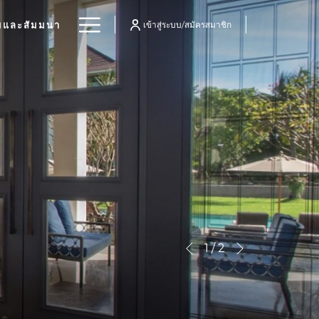
Hamburger
มและสัมมนา
เข้าสู่ระบบ/สมัครสมาชิก
Menu
ต่อไป
Slideshow
Clicking
1
/
2
ก่อนหน้า
control
on
buttons
the
following
links