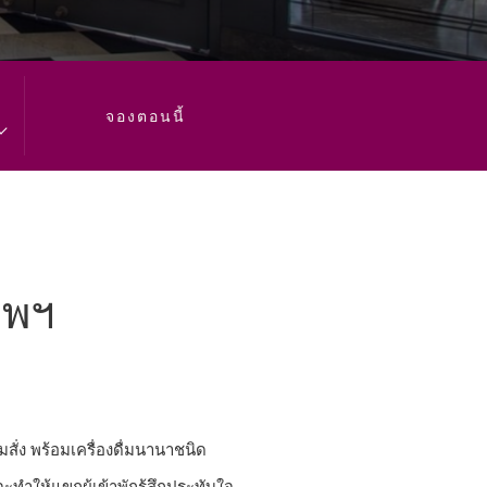
will
update
the
content
จองตอนนี้
above
ทพฯ
สั่ง พร้อมเครื่องดื่มนานาชนิด
ำให้แขกผู้เข้าพักรู้สึกประทับใจ