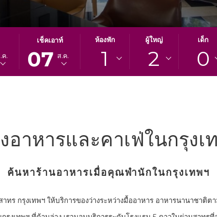
ปุ่ม
วัน
ห้องพัก
ผู้ใหญ่
เด็ก
เช็คเอาท์
1
2
0
นี้
เช็ค
07
.ค.
ส.ค.
จะ
เอา
เปิด
ท์
ปฏิทิน
ที่
เพื่อ
เลือก
ใช้
คือ
เลือก
7.
วัน
สิงหาคม
องอาหารและคาเฟ่ในกรุงเ
ที่
2026.
เช็ค
เอา
ค้นหาร้านอาหารเมื่อคุณพำนักในกรุงเทพฯ
ท์
ู สาทร กรุงเทพฯ ให้บริการของว่างระหว่างมื้ออาหาร อาหารนานาชาติตาม
รุงเทพฯ ที่ด้านล่าง เรามอบบริการระดับโรงแรม 5 ดาวในย่านสาทรที่จะท