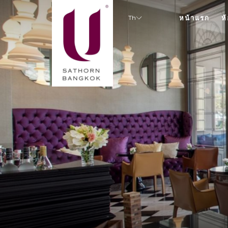
Th
หน้าแรก
ห