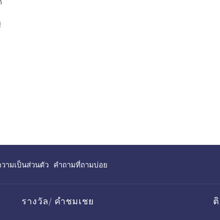
ก
ี
เปิด
ามเป็นส่วนตัว
คำถามที่ถามบ่อย
แถบ
ใหม่
รางวัล/ คำชมเชย
ต