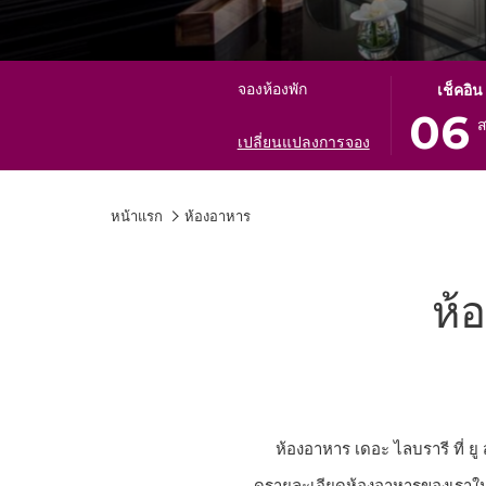
ปุ่ม
วัน
จองห้องพัก
เช็คอิน
นี้
เช็ค
06
ส
จะ
อิน
เปลี่ยนแปลงการจอง
เปิด
ที่
ปฏิทิน
เลือก
หน้าแรก
ห้องอาหาร
เพื่อ
คือ
ใช้
6.
เลือก
สิงหาคม
วัน
2026.
ห้
ที่
เช็ค
อิน
ห้องอาหาร เดอะ ไลบรารี ที่ ย
ดูรายละเอียดห้องอาหารของเราในก