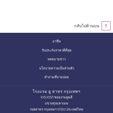
กลับไปด้านบน
เปิด
อาชีพ
แถบ
เปิด
รับประกันราคาดีที่สุด
ใหม่
แถบ
จดหมายข่าว
ใหม่
เปิด
นโยบายความเป็นส่วนตัว
แถบ
คำถามที่ถามบ่อย
ใหม่
โรงแรม ยู สาทร กรุงเทพฯ
105,105/1 ซอยงามดูพลี
แขวงทุ่งมหาเมฆ
เขตสาทร กรุงเทพฯ 10120 ประเทศไทย