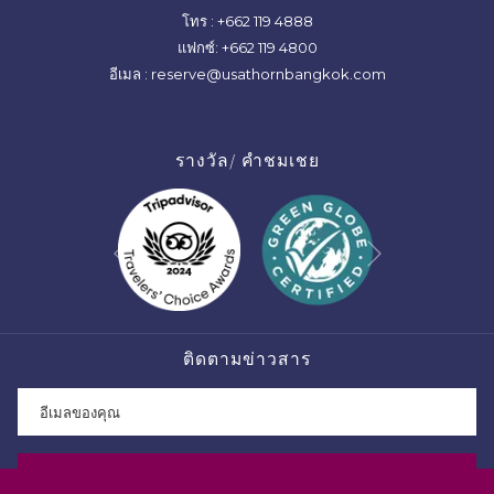
โทร :
+662 119 4888
แฟกซ์:
+662 119 4800
อีเมล :
reserve@usathornbangkok.com
รางวัล/ คำชมเชย
ต่อไป
ก่อนหน้า
ติดตามข่าวสาร
สมัครจดหมายข่าว