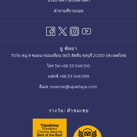
นโยบายความเป็นส่วนตัว
ใหม่
ใน
คำถามที่ถามบ่อย
แท็บ
ใหม่
ยู พัทยา
70/14 หมู่ 8 ซอยนาจอมเทียน 56/3 สัตหีบ ชลบุรี 20250 ประเทศไทย
โทร Tel +66 33 046 100
แฟกซ์ +66 33 046 099
อีเมล: reserve@upattaya.com
รางวัล/ คำชมเชย
Next