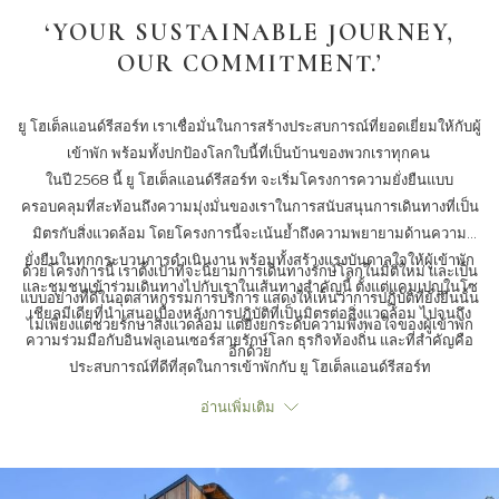
‘YOUR SUSTAINABLE JOURNEY,
OUR COMMITMENT.’
ยู โฮเต็ลแอนด์รีสอร์ท เราเชื่อมั่นในการสร้างประสบการณ์ที่ยอดเยี่ยมให้กับผู้
เข้าพัก พร้อมทั้งปกป้องโลกใบนี้ที่เป็นบ้านของพวกเราทุกคน
ในปี 2568 นี้ ยู โฮเต็ลแอนด์รีสอร์ท จะเริ่มโครงการความยั่งยืนแบบ
ครอบคลุมที่สะท้อนถึงความมุ่งมั่นของเราในการสนับสนุนการเดินทางที่เป็น
มิตรกับสิ่งแวดล้อม โดยโครงการนี้จะเน้นย้ำถึงความพยายามด้านความ
ยั่งยืนในทุกกระบวนการดำเนินงาน พร้อมทั้งสร้างแรงบันดาลใจให้ผู้เข้าพัก
ด้วยโครงการนี้ เราตั้งเป้าที่จะนิยามการเดินทางรักษ์โลกในมิติใหม่ และเป็น
และชุมชนเข้าร่วมเดินทางไปกับเราในเส้นทางสำคัญนี้ ตั้งแต่แคมเปญในโซ
แบบอย่างที่ดีในอุตสาหกรรมการบริการ แสดงให้เห็นว่าการปฏิบัติที่ยั่งยืนนั้น
เชียลมีเดียที่นำเสนอเบื้องหลังการปฏิบัติที่เป็นมิตรต่อสิ่งแวดล้อม ไปจนถึง
ไม่เพียงแต่ช่วยรักษาสิ่งแวดล้อม แต่ยังยกระดับความพึงพอใจของผู้เข้าพัก
ความร่วมมือกับอินฟลูเอนเซอร์สายรักษ์โลก ธุรกิจท้องถิ่น และที่สำคัญคือ
อีกด้วย
ประสบการณ์ที่ดีที่สุดในการเข้าพักกับ ยู โฮเต็ลแอนด์รีสอร์ท
"U Make a Difference: Sustainable U" แคมเปญของเราจะขยายออก
อ่านเพิ่มเติม
ไปอีกขั้น โดยเชิญชวนผู้เข้าพักให้มีส่วนร่วมในโครงการของชุมชนที่
สนับสนุนการอนุรักษ์สิ่งแวดล้อมและการพัฒนาสังคม เราจะร่วมกันสร้าง
ความเปลี่ยนแปลงที่เป็นบวก ไม่ว่าจะเป็นการลดการปล่อยคาร์บอน สนับสนุน