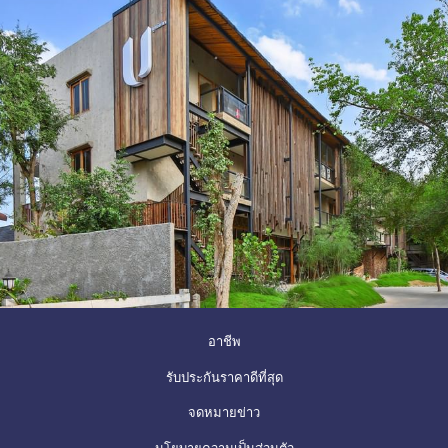
การอนุรักษ์ระบบนิเวศในท้องถิ่น และข้อดีของการได้รับการรับรอง
ประกาศนียบัตรจาก Green Globe
เปิด
อาชีพ
ใน
เปิด
รับประกันราคาดีที่สุด
แท็บ
ใน
จดหมายข่าว
ใหม่
แท็บ
เปิด