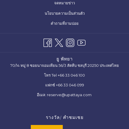
จดหมายข่าว
ใหม่
แท็บ
เปิด
นโยบายความเป็นส่วนตัว
ใหม่
ใน
คำถามที่ถามบ่อย
แท็บ
ใหม่
ยู พัทยา
70/14 หมู่ 8 ซอยนาจอมเทียน 56/3 สัตหีบ ชลบุรี 20250 ประเทศไทย
โทร Tel +66 33 046 100
แฟกซ์ +66 33 046 099
อีเมล: reserve@upattaya.com
รางวัล/ คำชมเชย