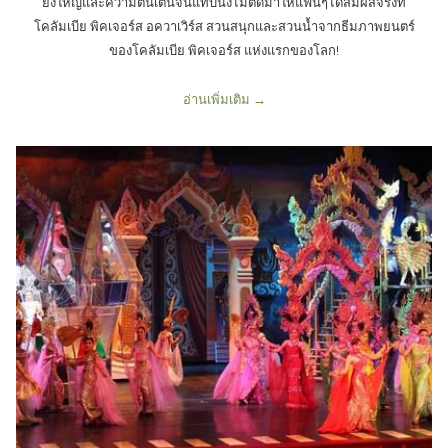
ยิ่งใหญ่และความตื่นเต้นจนแทบนั่งไม่ติดมาให้แฟนๆได้สัมผัสจริงที่
โคลัมเบีย พิคเจอร์ส อควาเวิร์ส สวนสนุกและสวนน้ำจากธีมภาพยนตร์
ของโคลัมเบีย พิคเจอร์ส แห่งแรกของโลก!
อ่านเพิ่มเติม