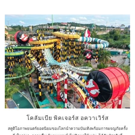
โคลัมเบีย พิคเจอร์ส อควาเวิร์ส
สตูดิโอภาพยนตร์ยอดนิยมของโลกนำความบันเทิงพร้อมการผจญภัยครั้ง