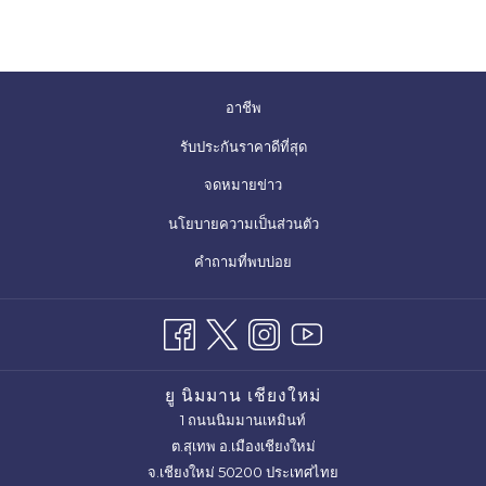
เปิด
อาชีพ
ใน
เปิด
รับประกันราคาดีที่สุด
แท็บ
ใน
จดหมายข่าว
ใหม่
แท็บ
เปิด
นโยบายความเป็นส่วนตัว
ใหม่
ใน
คำถามที่พบบ่อย
แท็บ
ใหม่
ยู นิมมาน เชียงใหม่
1 ถนนนิมมานเหมินท์
ต.สุเทพ อ.เมืองเชียงใหม่
จ.เชียงใหม่ 50200 ประเทศไทย