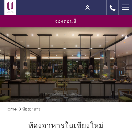
Ha
M
จองตอนนี้
Previous
Slideshow
Clicking
Home
ห้องอาหาร
control
on
buttons
the
ห้องอาหารในเชียงใหม่
following