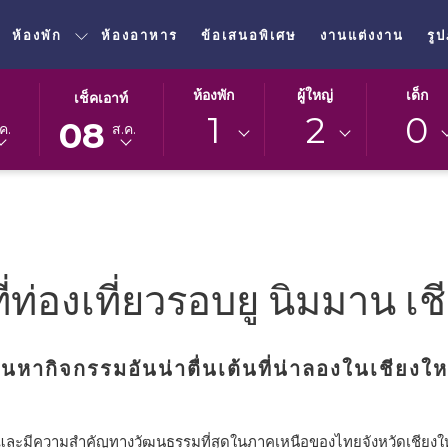
ห้องพัก
ห้องอาหาร
ข้อเสนอพิเศษ
งานแต่งงาน
รู
ปุ่ม
วัน
ห้องพัก
ผู้ใหญ่
เด็ก
เช็คเอาท์
นี้
เช็ค
1
2
0
08
ค.
ส.ค.
จะ
เอา
เปิด
ท์
ปฏิทิน
ที่
เพื่อ
เลือก
ใช้
คือ
เลือก
8.
วัน
สิงหาคม
่ท่องเที่ยวรอบยู นิมมาน เช
ที่
2026.
เช็ค
เอา
้นหากิจกรรมอันน่าตื่นเต้นที่น่าลองในเชียงให
ท์
่สุดและมีความสำคัญทางวัฒนธรรมที่สุดในภาคเหนือของไทยจังหวัดเชียงใหม