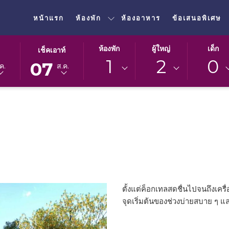
หน้าแรก
ห้องพัก
ห้องอาหาร
ข้อเสนอพิเศษ
ปุ่ม
วัน
ห้องพัก
ผู้ใหญ่
เด็ก
เช็คเอาท์
นี้
เช็ค
1
2
0
07
ค.
ส.ค.
จะ
เอา
เปิด
ท์
ปฏิทิน
ที่
เพื่อ
เลือก
ใช้
คือ
เลือก
7.
วัน
สิงหาคม
ที่
2026.
เช็ค
เอา
ตั้งแต่ค็อกเทลสดชื่นไปจนถึงเครื่อ
ท์
จุดเริ่มต้นของช่วงบ่ายสบาย ๆ แล