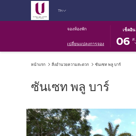
Th
ปุ่ม
วัน
จองห้องพัก
เช็คอิน
นี้
เช็ค
06
ส.
จะ
อิน
เปลี่ยนแปลงการจอง
เปิด
ที่
ปฏิทิน
เลือก
หน้าแรก
สิ่งอำนวยความสะดวก
ซันเซท พลู บาร์
เพื่อ
คือ
ใช้
6.
เลือก
สิงหาคม
ซันเซท พลู บาร์
วัน
2026.
ที่
เช็ค
อิน