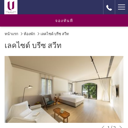
Ha
M
จองทันที
หน้าแรก
ห้องพัก
เลคไซด์ บรีซ สวีท
เลคไซด์ บรีซ สวีท
N
Slideshow
Clicking