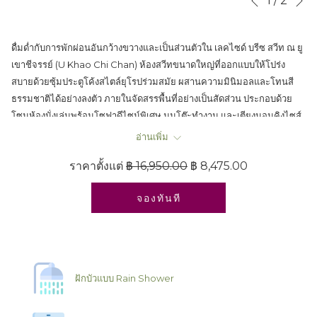
1
/
2
Previous
control
on
buttons
the
ดื่มด่ำกับการพักผ่อนอันกว้างขวางและเป็นส่วนตัวใน เลคไซด์ บรีซ สวีท ณ ยู
following
เขาชีจรรย์ (U Khao Chi Chan) ห้องสวีทขนาดใหญ่ที่ออกแบบให้โปร่ง
links
สบายด้วยซุ้มประตูโค้งสไตล์ยุโรปร่วมสมัย ผสานความมินิมอลและโทนสี
will
ธรรมชาติได้อย่างลงตัว ภายในจัดสรรพื้นที่อย่างเป็นสัดส่วน ประกอบด้วย
update
โซนห้องนั่งเล่นพร้อมโซฟาดีไซน์พิเศษ มุมโต๊ะทำงาน และเตียงนอนคิงไซส์
the
หนานุ่ม ประตูกระจกบานโค้งเปิดออกสู่ระเบียงส่วนตัวดีไซน์เหล็กดัดอย่าง
content
อ่านเพิ่ม
ประณีต ให้คุณได้ซึมซับรับลมธรรมชาติ และชมพระอาทิตย์ตกสะท้อนผืนน้ำ
above
ราคาตั้งแต่
฿ 16,950.00
฿ 8,475.00
ทะเลสาบใกล้เขาชีจรรย์ สัตหีบ และนาจอมเทียน
จองทันที
ฝักบัวแบบ Rain Shower