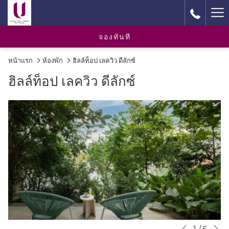
Ha
M
จองทันที
หน้าแรก
ห้องพัก
ฮิลล์ท็อป เลควิว ดีลักซ์
ฮิลล์ท็อป เลควิว ดีลักซ์
N
Slideshow
Clicking