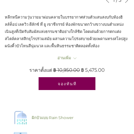
1
/
5
Previous
control
on
buttons
the
หลีกหนีความวุ่นวายมาผ่อนคลายในบรรยากาศส่วนตัวแสนสงบกับห้องฮิ
following
ลล์ท็อป เลควิว ดีลักซ์ ที่ ยู เขาชีจรรย์ ห้องพักขนาดกว้างขวางบนตำแหน่ง
links
เนินสูงที่เปิดรับสัมผัสแห่งธรรมชาติอย่างใกล้ชิด โดดเด่นด้วยการตกแต่ง
will
สไตล์คลาสสิกยุโรปร่วมสมัย ผสานความโปร่งสบายด้วยเพดานทรงสโลปสูง
update
ผนังคิ้วบัวโทนสีนุ่มนวล และพื้นหินธรรมชาติตลอดทั้งห้อง
the
ภายในห้องจัดสรรสิ่งอำนวยความสะดวกไว้อย่างครบครัน ทั้งเตียงนอนคิง
content
อ่านเพิ่ม
ไซส์หนานุ่ม เก้าอี้พักผ่อนดีไซน์มิดเซนจูรี่สุดเท่ โต๊ะแต่งหน้า built-in พร้อม
above
ราคาตั้งแต่
฿ 10,950.00
฿ 5,475.00
พื้นที่แต่งตัว ประตูกระจกบานโค้งทรงอาร์ชขนาดใหญ่เปิดออกสู่เฉลียงส่วน
ตัวกลางแจ้งท่ามกลางสวนร่มรื่น พร้อมเก้าอี้ทอเส้นใยสไตล์อากาปุลโก
จองทันที
(Acapulco) สำหรับจิบกาแฟยามเช้าและซึมซับวิวทะเลสาบใกล้เขาชีจรรย์
สัตหีบ นาจอมเทียน และพัทยา
ฝักบัวแบบ Rain Shower