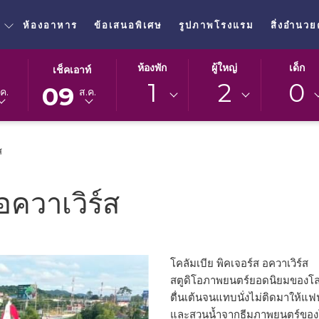
ห้องอาหาร
ข้อเสนอพิเศษ
รูปภาพโรงแรม
สิ่งอำนว
ปุ่ม
วัน
ห้องพัก
ผู้ใหญ่
เด็ก
เช็คเอาท์
นี้
เช็ค
1
2
0
09
ค.
ส.ค.
จะ
เอา
เปิด
ท์
ปฏิทิน
ที่
ส
เพื่อ
เลือก
ใช้
คือ
เลือก
9.
อควาเวิร์ส
วัน
สิงหาคม
ที่
2026.
เช็ค
เอา
โคลัมเบีย พิคเจอร์ส อควาเวิร์ส
ท์
สตูดิโอภาพยนตร์ยอดนิยมของโล
ตื่นเต้นจนแทบนั่งไม่ติดมาให้แฟน
และสวนน้ำจากธีมภาพยนตร์ของโค