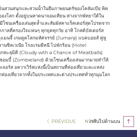
ส เป็นสวนสนุกและสวนน้ำในธีมภาพยนตร์ของโคลัมเบีย พิค
ของโลก ตั้งอยู่บนหาดนาจอมเทียน ห่างจากพัทยาใต้ใน
มีโซนเครื่องเล่นสุดล้ำและสัมผัสคาแร็คเตอร์สุดโปรดจาก
าลที่ครองใจแฟนๆ ทุกยุคทุกวัย อาทิ โกสต์บัสเตอร์ส
ูแมนจี้ เกมดูดโลกมหัศจรรย์ (Jumanji) แบดบอยส์ คู่หู
นซิลเวเนีย โรงแรมผีหนี ไปพักร้อน (Hotel
นตกทะลุมิติ (Cloudy with a Chance of Meatballs)
างซอมบี้ (Zombieland) ด้วยโซนเครื่องเล่นมากมายทำให้
อร์ส อควาเวิร์สแห่งนี้เป็นสถานที่ท่องเที่ยวและแหล่ง
กท่องเที่ยวจากทั้งในประเทศและต่างประเทศทั่วทุกมุมโลก
กลับไปด้านบน
PREVIOUS
NEXT