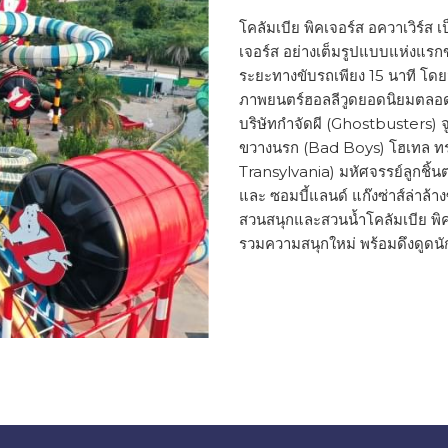
โคลัมเบีย พิคเจอร์ส อควาเวิร์
เจอร์ส อย่างเต็มรูปแบบแห่งแรก
ระยะทางขับรถเพียง 15 นาที โดย
ภาพยนตร์ฮอลลีวูดยอดนิยมตลอดก
บริษัทกำจัดผี (Ghostbusters) จ
ขวางนรก (Bad Boys) โฮเทล ทรา
Transylvania) มหัศจรรย์ลูกชิ้
และ ซอมบี้แลนด์ แก๊งซ่าส์ล่าล้
สวนสนุกและสวนน้ำโคลัมเบีย พิคเจ
รวมความสนุกใหม่ พร้อมดึงดูดนั