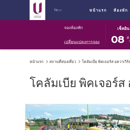
Th
หน้าแรก
ห้องพัก
ปุ่ม
วัน
จองห้องพัก
เช็คอิน
นี้
เช็ค
08
ส.
จะ
อิน
เปลี่ยนแปลงการจอง
เปิด
ที่
ปฏิทิน
เลือก
หน้าแรก
สถานที่ท่องเที่ยว
โคลัมเบีย พิคเจอร์ส อควาเวิร์
เพื่อ
คือ
ใช้
8.
เลือก
สิงหาคม
โคลัมเบีย พิคเจอร์ส 
วัน
2026.
ที่
เช็ค
อิน