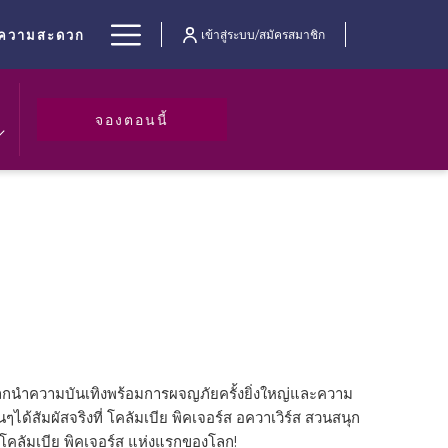
Hamburger
ยความสะดวก
เข้าสู่ระบบ/สมัครสมาชิก
Menu
เปิดในแท็บใหม่
จองตอนนี้
กนำความบันเทิงพร้อมการผจญภัยครั้งยิ่งใหญ่และความ
ๆได้สัมผัสจริงที่ โคลัมเบีย พิคเจอร์ส อควาเวิร์ส สวนสนุก
ลัมเบีย พิคเจอร์ส แห่งแรกของโลก!