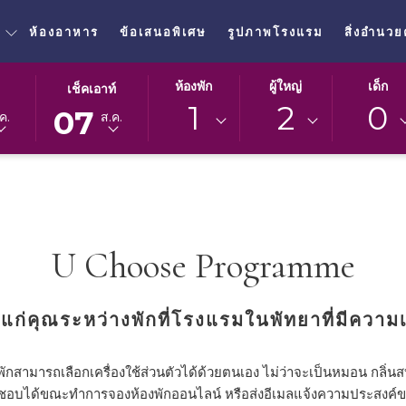
ห้องอาหาร
ข้อเสนอพิเศษ
รูปภาพโรงแรม
สิ่งอำนว
ปุ่ม
วัน
ห้องพัก
ผู้ใหญ่
เด็ก
เช็คเอาท์
นี้
เช็ค
1
2
0
07
ค.
ส.ค.
จะ
เอา
เปิด
ท์
ปฏิทิน
ที่
เพื่อ
เลือก
ใช้
คือ
เลือก
7.
U Choose Programme
วัน
สิงหาคม
ที่
2026.
เช็ค
แก่คุณระหว่างพักที่โรงแรมในพัทยาที่มีความ
เอา
ท์
มารถเลือกเครื่องใช้ส่วนตัวได้ด้วยตนเอง ไม่ว่าจะเป็นหมอน กลิ่นสบู่
่ชื่นชอบได้ขณะทำการจองห้องพักออนไลน์ หรือส่งอีเมลแจ้งความประสงค์ข