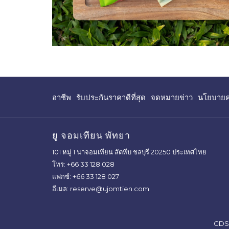
เปิด
เปิด
อาชีพ
รับประกันราคาดีที่สุด
จดหมายข่าว
นโยบายคว
ใน
ใน
แท็บ
แท็บ
ใหม่
ใหม่
ยู จอมเทียน พัทยา
101 หมู่ 1 นาจอมเทียน สัตหีบ ชลบุรี 20250 ประเทศไทย
โทร:
+66 33 128 028
แฟกซ์:
+66 33 128 027
อีเมล:
reserve@ujomtien.com
GDS 