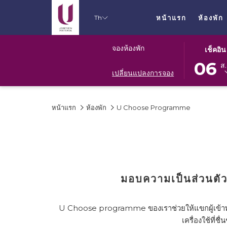
Th
หน้าแรก
ห้องพัก
ปุ่ม
วัน
จองห้องพัก
เช็คอิน
นี้
เช็ค
06
ส.
จะ
อิน
เปลี่ยนแปลงการจอง
เปิด
ที่
ปฏิทิน
เลือก
หน้าแรก
ห้องพัก
U Choose Programme
เพื่อ
คือ
ใช้
6.
เลือก
สิงหาคม
วัน
2026.
ที่
เช็ค
มอบความเป็นส่วนตัว
อิน
U Choose programme ของเราช่วยให้แขกผู้เข้าพักสา
เครื่องใช้ที