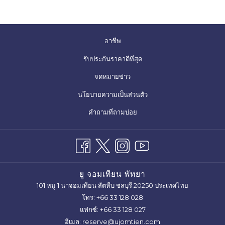
เปิด
อาชีพ
ใน
เปิด
รับประกันราคาดีที่สุด
แท็บ
ใน
จดหมายข่าว
ใหม่
แท็บ
เปิด
นโยบายความเป็นส่วนตัว
ใหม่
ใน
คำถามที่ถามบ่อย
แท็บ
ใหม่
ยู จอมเทียน พัทยา
101 หมู่ 1 นาจอมเทียน สัตหีบ ชลบุรี 20250 ประเทศไทย
โทร:
+66 33 128 028
แฟกซ์:
+66 33 128 027
อีเมล:
reserve@ujomtien.com