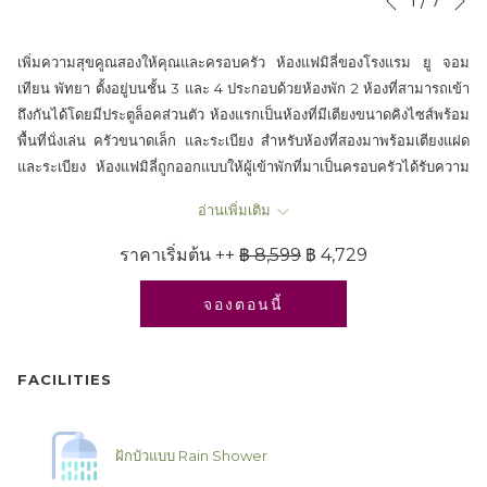
1
/
7
Previous
control
on
buttons
the
เพิ่มความสุขคูณสองให้คุณและครอบครัว ห้องแฟมิลี่ของโรงแรม ยู จอม
following
เทียน พัทยา ตั้งอยู่บนชั้น 3 และ 4 ประกอบด้วยห้องพัก 2 ห้องที่สามารถเข้า
links
ถึงกันได้โดยมีประตูล็อคส่วนตัว ห้องแรกเป็นห้องที่มีเตียงขนาดคิงไซส์พร้อม
will
พื้นที่นั่งเล่น ครัวขนาดเล็ก และระเบียง สำหรับห้องที่สองมาพร้อมเตียงแฝด
update
และระเบียง ห้องแฟมิลี่ถูกออกแบบให้ผู้เข้าพักที่มาเป็นครอบครัวได้รับความ
the
สะดวกสบายและใช้เวลาแสนพิเศษร่วมกัน
content
อ่านเพิ่มเติม
above
ราคาเริ่มต้น ++
฿ 8,599
฿ 4,729
จองตอนนี้
FACILITIES
ฝักบัวแบบ Rain Shower