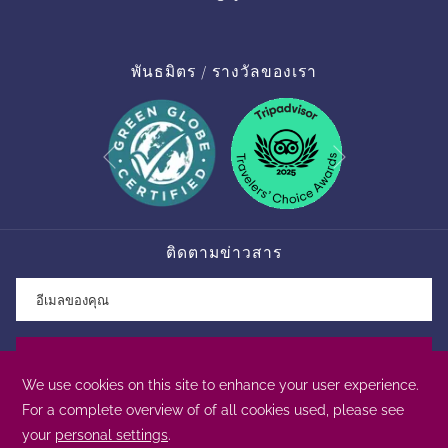
พันธมิตร / รางวัลของเรา
Next
Previous
ติดตามข่าวสาร
สมัครจดหมายข่าว
การใช้งานเว็บไซต์ของเราถือว่า คุณยินยอมที่จะใช้คุกกี้ของเรา
GDS Code : Amadeus WVPYX520 | Apollo/Galileo WVE6845 |
ตามที่ระบุอยู่ในนโยบายคุกกี้
อ่านเพิ่ม