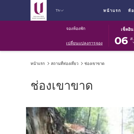
Th
หน้าแรก
ห้
ปุ่ม
วัน
จองห้องพัก
เช็คอิน
นี้
เช็ค
06
ส.
จะ
อิน
เปลี่ยนแปลงการจอง
เปิด
ที่
ปฏิทิน
เลือก
หน้าแรก
สถานที่ท่องเที่ยว
ช่องเขาขาด
เพื่อ
คือ
ใช้
6.
เลือก
สิงหาคม
ช่องเขาขาด
วัน
2026.
ที่
เช็ค
อิน