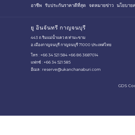
เปิด
เปิด
อาชีพ
รับประกันราคาดีที่สุด
จดหมายข่าว
นโยบายคว
ใน
ใน
แท็บ
แท็บ
ใหม่
ใหม่
ยู อินจันทรี กาญจนบุรี
443 ถ.ริมแม่น้ำแคว ต.ท่ามะขาม
อ.เมืองกาญจนบุรี กาญจนบุรี 71000 ประเทศไทย
โทร :
+66 34 521 584
+66 86 3687014
แฟกซ์ :
+66 34 521 585
อีเมล :
reserve@ukanchanaburi.com
GDS Code