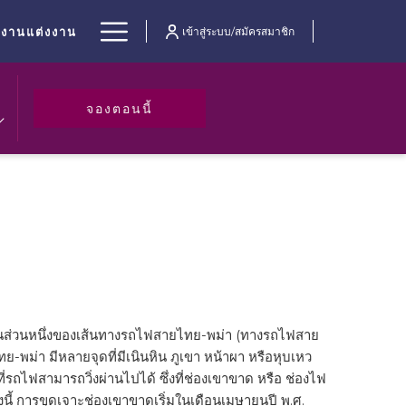
Hamburger
งานแต่งงาน
เข้าสู่ระบบ/สมัครสมาชิก
Menu
เปิดในแท็บใหม่
จองตอนนี้
็นส่วนหนึ่งของเส้นทางรถไฟสายไทย-พม่า (ทางรถไฟสาย
ม่า มีหลายจุดที่มีเนินหิน ภูเขา หน้าผา หรือหุบเหว
อที่รถไฟสามารถวิ่งผ่านไปได้ ซึ่งที่ช่องเขาขาด หรือ ช่องไฟ
างนี้ การขุดเจาะช่องเขาขาดเริ่มในเดือนเมษายนปี พ.ศ.