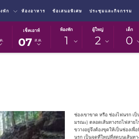
องพัก
ห้องอาหาร
ข้อเสนอพิเศษ
ประชุมและกิจกรรม
ปุ่ม
วัน
ห้องพัก
ผู้ใหญ่
เด็ก
เช็คเอาท์
นี้
เช็ค
1
2
0
07
ค.
ส.ค.
จะ
เอา
เปิด
ท์
ปฏิทิน
ที่
เพื่อ
เลือก
ใช้
คือ
เลือก
7.
วัน
สิงหาคม
ที่
2026.
เช็ค
เอา
ช่องเขาขาด หรือ ช่องไฟนรก เป
ท์
มรณะ) ตลอดเส้นทางรถไฟสายไทย-พ
ขวางอยู่จึงต้องขุดให้เป็นช่องเพื่
นรก เป็นจุดที่ใหญ่ที่สุดบนเส้นท