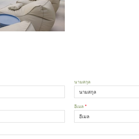
นามสกุล
อีเมล
*