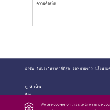
เปิด
อาชีพ
รับประกันราคาดีที่สุด
จดหมายข่าว
นโยบายคว
ใน
แท็บ
ใหม่
ยู หัวหิน
ที่อยู่
999/91 ถนนบุรีรมย์ ตำบลชะอำ,
อำเภอชะอำ จังหวัดเพชรบุรี 76120