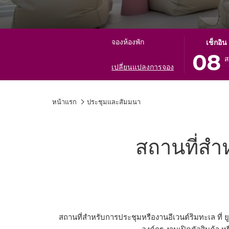
ปุ่ม
วัน
จองห้องพัก
เช็กอิน
นี้
เช็ค
08
ส
จะ
อิน
เปลี่ยนแปลงการจอง
เปิด
ที่
ปฏิทิน
เลือก
หน้าแรก
ประชุมและสัมมนา
เพื่อ
คือ
ใช้
8.
เลือก
สิงหาคม
วัน
2026.
สถานที่สำ
ที่
เช็ค
อิน
สถานที่สำหรับการประชุมหรืองานอีเวนต์ริมทะเล ที่