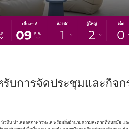
ปุ่ม
วัน
ห้องพัก
ผู้ใหญ่
เด็ก
เช็กเอาต์
1
2
0
นี้
เช็ค
09
.ค.
ส.ค.
จะ
เอา
เปิด
ท์
ปฏิทิน
ที่
เพื่อ
เลือก
ใช้
คือ
เลือก
9.
วัน
สิงหาคม
หรับการจัดประชุมและกิจกรร
ที่
2026.
เช็ค
เอา
ท์
 ยู หัวหิน นำเสนอสภาพวิวทะเล พร้อมสิ่งอำนวยความสะดวกที่ทันสมัย แล