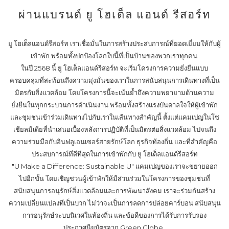
ผ่านแบรนด์ ยู โฮเต็ล แอนด์ รีสอร์ท
ยู โฮเต็ลแอนด์รีสอร์ท เราเชื่อมั่นในการสร้างประสบการณ์ที่ยอดเยี่ยมให้กับผู้
เข้าพัก พร้อมทั้งปกป้องโลกใบนี้ที่เป็นบ้านของพวกเราทุกคน
ในปี 2568 นี้ ยู โฮเต็ลแอนด์รีสอร์ท จะเริ่มโครงการความยั่งยืนแบบ
ครอบคลุมที่สะท้อนถึงความมุ่งมั่นของเราในการสนับสนุนการเดินทางที่เป็น
มิตรกับสิ่งแวดล้อม โดยโครงการนี้จะเน้นย้ำถึงความพยายามด้านความ
ยั่งยืนในทุกกระบวนการดำเนินงาน พร้อมทั้งสร้างแรงบันดาลใจให้ผู้เข้าพัก
และชุมชนเข้าร่วมเดินทางไปกับเราในเส้นทางสำคัญนี้ ตั้งแต่แคมเปญในโซ
เชียลมีเดียที่นำเสนอเบื้องหลังการปฏิบัติที่เป็นมิตรต่อสิ่งแวดล้อม ไปจนถึง
ความร่วมมือกับอินฟลูเอนเซอร์สายรักษ์โลก ธุรกิจท้องถิ่น และที่สำคัญคือ
ประสบการณ์ที่ดีที่สุดในการเข้าพักกับ ยู โฮเต็ลแอนด์รีสอร์ท
"U Make a Difference: Sustainable U" แคมเปญของเราจะขยายออก
ไปอีกขั้น โดยเชิญชวนผู้เข้าพักให้มีส่วนร่วมในโครงการของชุมชนที่
สนับสนุนการอนุรักษ์สิ่งแวดล้อมและการพัฒนาสังคม เราจะร่วมกันสร้าง
ความเปลี่ยนแปลงที่เป็นบวก ไม่ว่าจะเป็นการลดการปล่อยคาร์บอน สนับสนุน
การอนุรักษ์ระบบนิเวศในท้องถิ่น และข้อดีของการได้รับการรับรอง
ประกาศนียบัตรจาก Green Globe